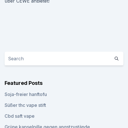
über CEWE anbietet!
Featured Posts
Soja-freier hanftofu
Süßer thc vape stift
Cbd saft vape
Grüne kapselpille gegen angstzustände